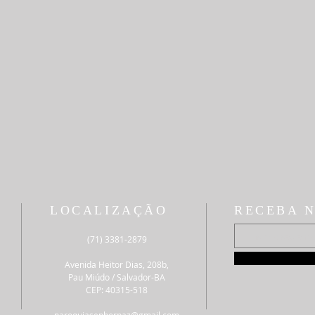
LOCALIZAÇÃO
RECEBA 
(71) 3381-2879
Avenida Heitor Dias, 208b,
Pau Miúdo / Salvador-BA
CEP: 40315-518